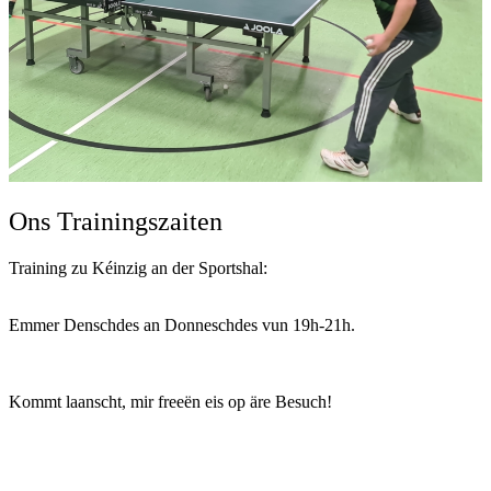
Ons Trainingszaiten
Training zu Kéinzig an der Sportshal:
Emmer Denschdes an Donneschdes vun 19h-21h.
Kommt laanscht, mir freeën eis op äre Besuch!