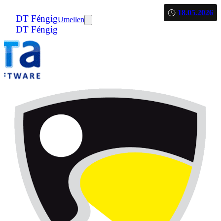
18.05.2026
DT Féngig
Umellen
DT Féngig